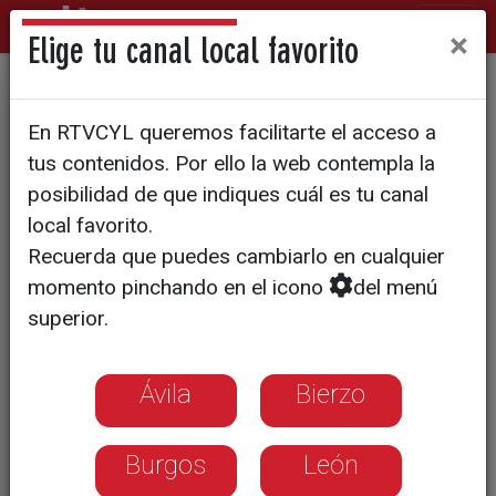
×
Elige tu canal local favorito
DEPORTES CyLTV
En RTVCYL queremos facilitarte el acceso a
Las sirenas de plata
tus contenidos. Por ello la web contempla la
posibilidad de que indiques cuál es tu canal
El CNS Fabio Nelli se ha proclamado
local favorito.
subcampeón de España júnior en rutina
Recuerda que puedes cambiarlo en cualquier
acrobática. Es la guinda de un invierno
momento pinchando en el icono
del menú
en el que han seguido peleando con los
superior.
clubes más punteros
Ávila
Bierzo
Burgos
León