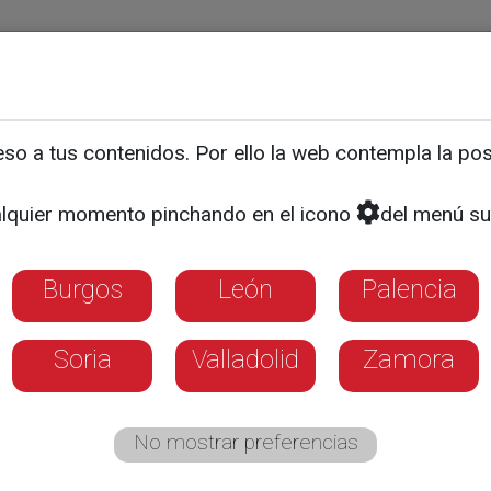
ias
Programas
Guía TV
La 8
El Tiempo
Corporativo
o a tus contenidos. Por ello la web contempla la posi
NATURALEZA VIVA
da de altos vuelos
lquier momento pinchando en el icono
del menú su
Burgos
León
Palencia
Soria
Valladolid
Zamora
No mostrar preferencias