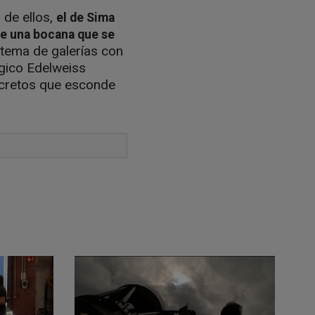
 de ellos,
el de Sima
de una bocana que se
stema de galerías con
gico Edelweiss
ecretos que esconde