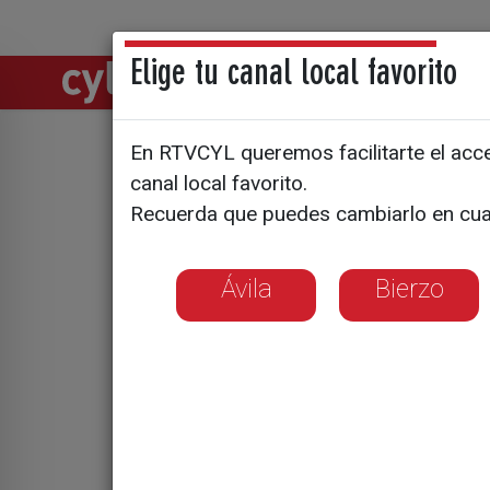
Elige tu canal local favorito
Directos
Notic
En RTVCYL queremos facilitarte el acces
canal local favorito.
Una entra
Recuerda que puedes cambiarlo en cua
Ávila
Bierzo