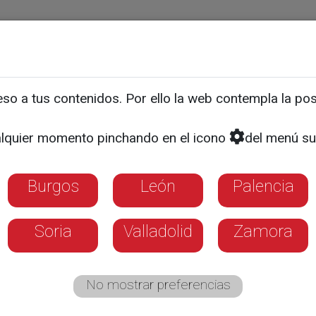
ias
Programas
Guía TV
La 8
El Tiempo
Corporativo
o a tus contenidos. Por ello la web contempla la posi
a decena de ovejas intox
lquier momento pinchando en el icono
del menú su
cuaria a su paso por Vall
Burgos
León
Palencia
ante denuncia que los cultivos agrícolas i
bilitan el paso seguro del ganado
Soria
Valladolid
Zamora
No mostrar preferencias