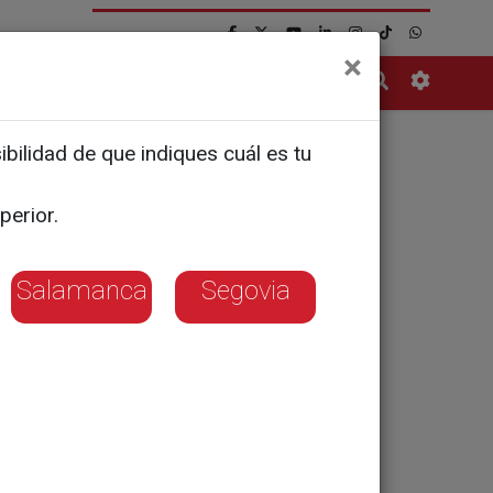
×
Contacto
bilidad de que indiques cuál es tu
icadas en
perior.
adolid
Salamanca
Segovia
nvaden las