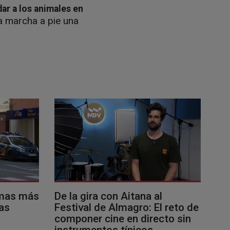
dar a los animales en
la marcha a pie una
imas más
De la gira con Aitana al
as
Festival de Almagro: El reto de
componer cine en directo sin
instrumentos típicos