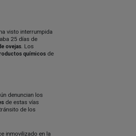
a visto interrumpida
aba 25 días de
. Los
de ovejas
de
productos químicos
gún denuncian los
de estas vías
es
tránsito de los
e inmovilizado en la