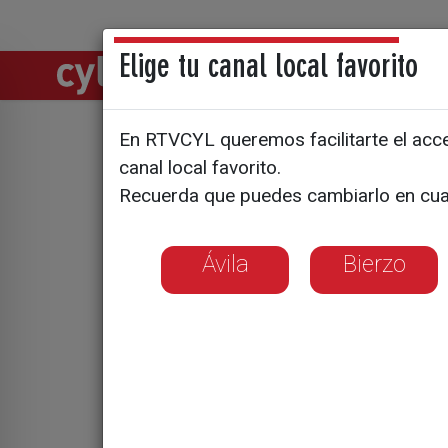
Elige tu canal local favorito
Directos
Notic
En RTVCYL queremos facilitarte el acces
Mueren un
canal local favorito.
Recuerda que puedes cambiarlo en cua
una vía pe
Ávila
Bierzo
Un pastor trashum
cañadas e imposi