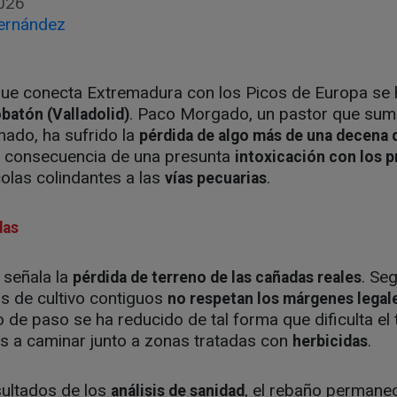
026
ernández
ue conecta Extremadura con los Picos de Europa se h
. Paco Morgado, un pastor que sum
batón (Valladolid)
anado, ha sufrido la
pérdida de algo más de una decena 
 a consecuencia de una presunta
intoxicación con los 
colas colindantes a las
.
vías pecuarias
das
 señala la
. Se
pérdida de terreno de las cañadas reales
s de cultivo contiguos
no respetan los márgenes legal
 de paso se ha reducido de tal forma que dificulta el 
os a caminar junto a zonas tratadas con
.
herbicidas
sultados de los
, el rebaño permanec
análisis de sanidad