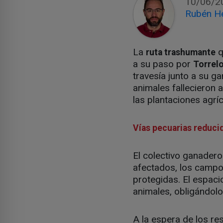
10/06/2
Rubén H
La
q
ruta trashumante
a su paso por
Torrelo
travesía junto a su g
animales fallecieron
las plantaciones agrí
Vías pecuarias reduci
El colectivo ganadero
afectados, los campo
protegidas. El espacio
animales, obligándol
A la espera de los re