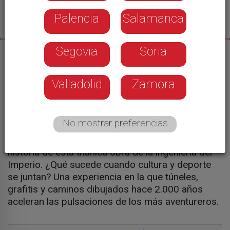
Palencia
Salamanca
Segovia
Soria
06/03/2023
Sergio Saseta
Valladolid
Zamora
Los chicos de
eBeren
t
proponen
recorrer los
No mostrar preferencias
a golpe
canales romanos de la Sierra de la Cabrera
de pedal. Roberto Matías quiere dar a conocer la
historia de esta titánica obra de la ingeniería del
Imperio. ¿Qué sucede cuando cultura y deporte
se juntan? Una experiencia en la que túneles,
grafitis y caminos dibujados hace 2.000 años
aceleran las pulsaciones de los más aventureros.