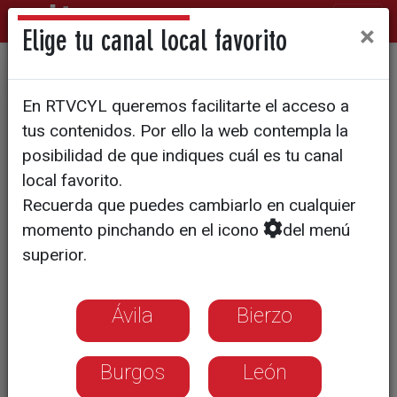
×
Elige tu canal local favorito
NATURALEZA VIVA
En RTVCYL queremos facilitarte el acceso a
Viaje en el tiempo a golpe de
tus contenidos. Por ello la web contempla la
pedal
posibilidad de que indiques cuál es tu canal
local favorito.
Recuerda que puedes cambiarlo en cualquier
momento pinchando en el icono
del menú
superior.
Ávila
Bierzo
Burgos
León