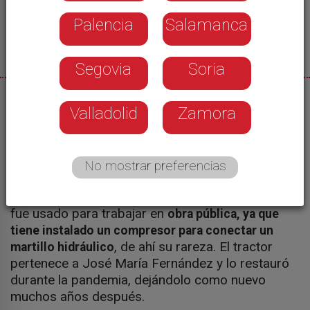
Palencia
Salamanca
Segovia
Soria
27/10/2023
Valladolid
Zamora
Conrado Escudero
No mostrar preferencias
José María Fernández no utilizó su tractor para la
agricultura. Este tractor de 1964, un
,
Steyr N180A
fue usado para trabajar en
obra pública, ya que
tiene instalado un compresor para conectar un
, de ahí su rareza. El tractor
martillo hidráulico
pertenece a José María Fernández y lo restauró
durante la pandemia, dejándolo como nuevo
muchos años después.