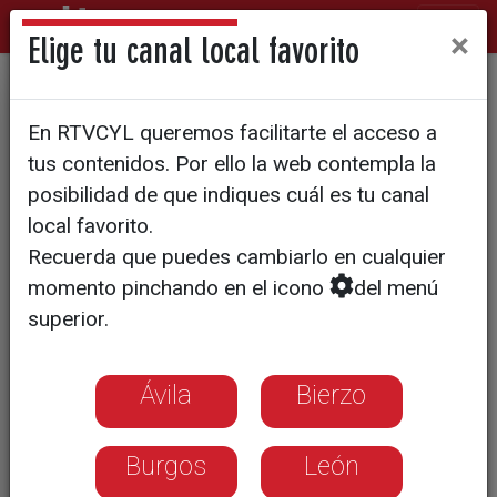
×
Elige tu canal local favorito
AGRO EN ACCIÓN
En RTVCYL queremos facilitarte el acceso a
El tractor de José María
tus contenidos. Por ello la web contempla la
Fernández, un Steyr que no
posibilidad de que indiques cuál es tu canal
local favorito.
se usó en la agricultura
Recuerda que puedes cambiarlo en cualquier
momento pinchando en el icono
del menú
superior.
Ávila
Bierzo
Burgos
León