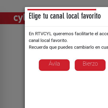
Elige tu canal local favorito
Directos
Notic
En RTVCYL queremos facilitarte el acces
canal local favorito.
Los Banco
Recuerda que puedes cambiarlo en cua
se prepar
Ávila
Bierzo
Garantizan que t
fechas