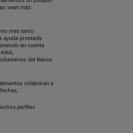
 alimentos un poquito
chas sean más
timo mes tanto
a ayuda prestada
eniendo en cuenta
 DANA,
voluntarios del Banco
 alimentos colaboran a
fechas.
estros perfiles