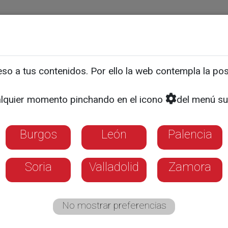
ias
Programas
Guía TV
La 8
El Tiempo
Corporativo
o a tus contenidos. Por ello la web contempla la posi
SOCIEDAD
s de Alimentos de Castill
lquier momento pinchando en el icono
del menú su
an para la Navidad
Burgos
León
Palencia
odos puedan disfrutar de una buena comida
Soria
Valladolid
Zamora
No mostrar preferencias