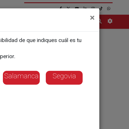
×
Contacto
bilidad de que indiques cuál es tu
a y León
perior.
Salamanca
Segovia
 durante estas