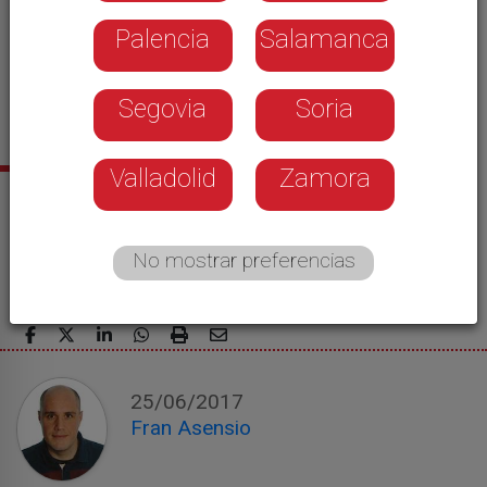
Palencia
Salamanca
Segovia
Soria
Valladolid
Zamora
Noticias relacionadas
Jonathan Castroviejo se impone en la
No mostrar preferencias
contrarreloj de Soria
25/06/2017
Fran Asensio