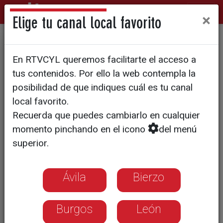
×
Elige tu canal local favorito
CICLISMO
En RTVCYL queremos facilitarte el acceso a
Jesús Herrada se viste de
tus contenidos. Por ello la web contempla la
rojigualda en Soria
posibilidad de que indiques cuál es tu canal
local favorito.
Recuerda que puedes cambiarlo en cualquier
El ciclista conquense supera en el
momento pinchando en el icono
del menú
último kilómetro a su compañero
superior.
Valverde y a Ion Izagirre
Ávila
Bierzo
Burgos
León