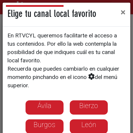
×
Elige tu canal local favorito
Está elaborado con harina de trigo
En RTVCYL queremos facilitarte el acceso a
modificada genéticamente
tus contenidos. Por ello la web contempla la
El CISC consigue elaborar un
posibilidad de que indiques cuál es tu canal
pan de trigo apto para
local favorito.
Recuerda que puedes cambiarlo en cualquier
celíacos
momento pinchando en el icono
del menú
superior.
Este estudio está pendiente de un
ensayo clínico. En la actualidad ya
existen en el mercado diferentes
Ávila
Bierzo
tipo de pan sin gluten
Burgos
León