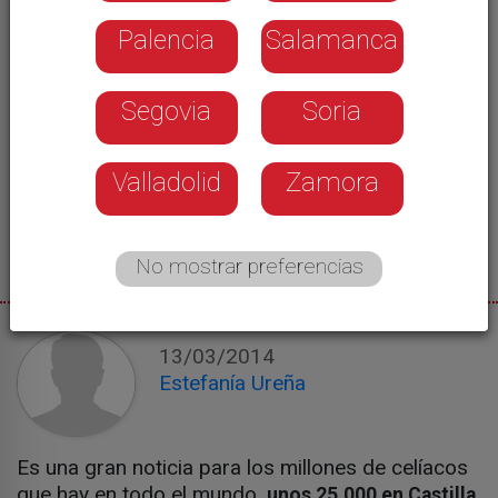
Palencia
Salamanca
Segovia
Soria
Valladolid
Zamora
No mostrar preferencias
13/03/2014
Estefanía Ureña
Es una gran noticia para los millones de celíacos
que hay en todo el mundo,
unos 25.000 en Castilla