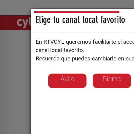
Elige tu canal local favorito
Directos
Notic
En RTVCYL queremos facilitarte el acces
canal local favorito.
Aridai Cab
Recuerda que puedes cambiarlo en cua
Cultural
Ávila
Bierzo
El delantero de 2
categoría de plat