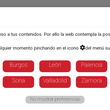
ias
Programas
Guía TV
La 8
El Tiempo
Corporativo
o a tus contenidos. Por ello la web contempla la posi
FÚTBOL | LIGA 123
rera refuerza el ataque d
lquier momento pinchando en el icono
del menú su
Burgos
León
Palencia
8 años llega del Valencia Mestalla y tiene e
Soria
Valladolid
Zamora
a
No mostrar preferencias