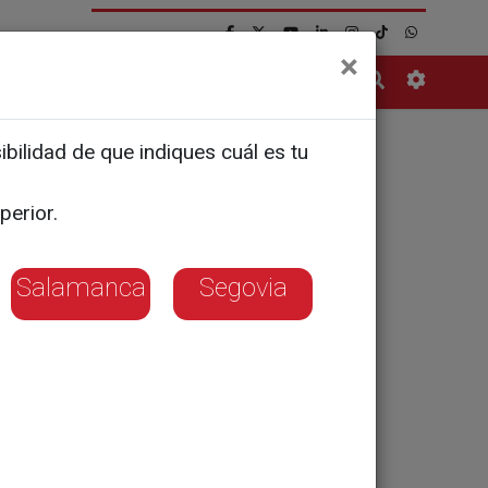
×
Contacto
bilidad de que indiques cuál es tu
e la
perior.
Salamanca
Segovia
xperiencia en la