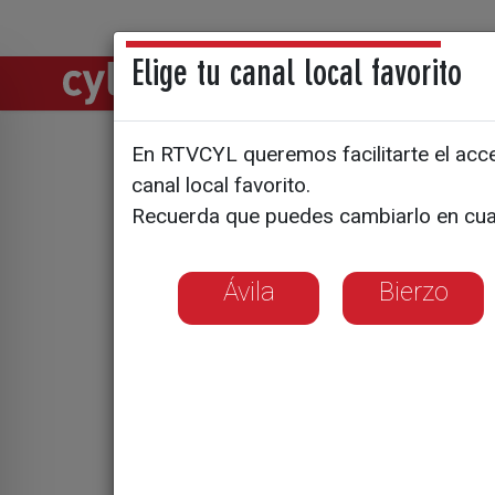
Elige tu canal local favorito
Directos
Notic
En RTVCYL queremos facilitarte el acces
El piloto 
canal local favorito.
Recuerda que puedes cambiarlo en cua
un honor y
Ávila
Bierzo
El comandante de 
entre Madrid y B