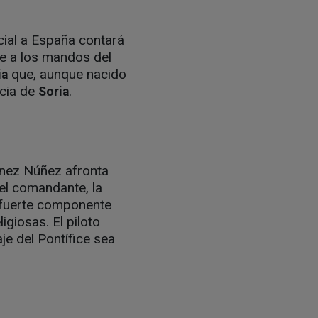
cial a España contará
e a los mandos del
que, aunque nacido
ia
ncia de
.
Soria
ínez Núñez afronta
 el comandante, la
n fuerte componente
igiosas. El piloto
je del Pontífice sea