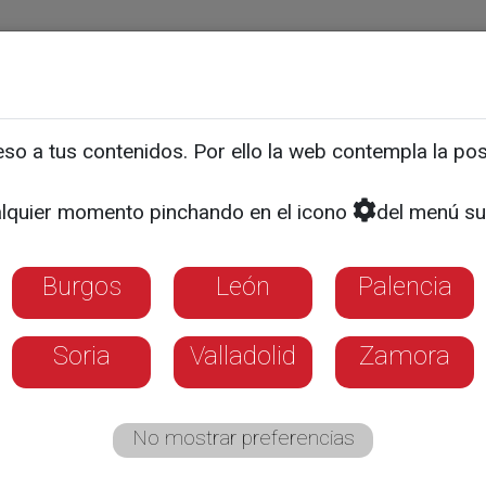
ias
Programas
Guía TV
La 8
El Tiempo
Corporativo
o a tus contenidos. Por ello la web contempla la posi
del Papa en su viaje a Bar
lquier momento pinchando en el icono
del menú su
 un regalo"
Burgos
León
Palencia
Iberia repasa la responsabilidad de traslad
arcelona y el emotivo amuleto que le enseñ
Soria
Valladolid
Zamora
No mostrar preferencias