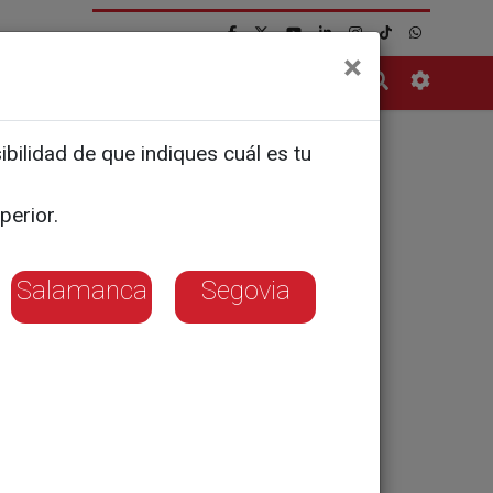
×
Contacto
bilidad de que indiques cuál es tu
celona: "Es
perior.
Salamanca
Segovia
ar al Pontífice
ará a bordo