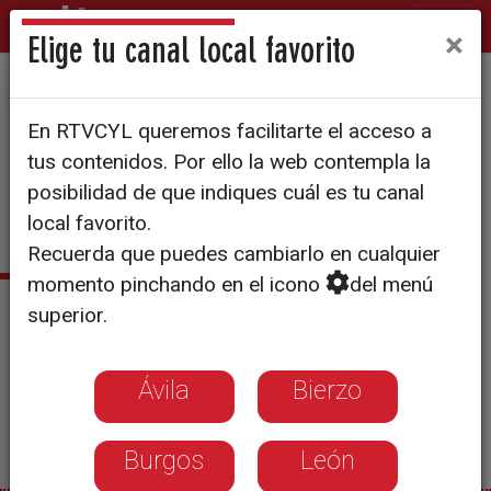
×
Elige tu canal local favorito
MUERE BIN LADEN
En RTVCYL queremos facilitarte el acceso a
Bin Laden murió de un
tus contenidos. Por ello la web contempla la
disparo en la cabeza
posibilidad de que indiques cuál es tu canal
local favorito.
Recuerda que puedes cambiarlo en cualquier
momento pinchando en el icono
del menú
Noticias relacionadas
superior.
'EEUU ha matado a Osama Bin Laden'
Bin Laden fue abatido en un lujoso complejo
Ávila
Bierzo
junto a uno de sus hijos
Burgos
León