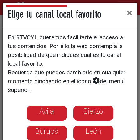
×
Elige tu canal local favorito
PASEOS CON ENCANTO
En RTVCYL queremos facilitarte el acceso a
Valorio, el bosque de oro de
tus contenidos. Por ello la web contempla la
Zamora
posibilidad de que indiques cuál es tu canal
local favorito.
Recuerda que puedes cambiarlo en cualquier
momento pinchando en el icono
del menú
superior.
Ávila
Bierzo
Burgos
León