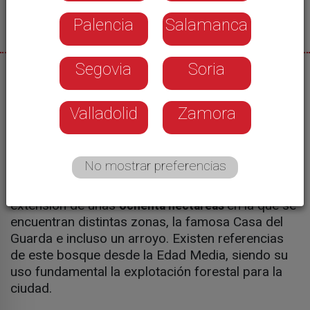
Palencia
Salamanca
Segovia
Soria
24/06/2024
Blanca Fraile
Valladolid
Zamora
El nombre de este bosque procede del latín 'Vallis
No mostrar preferencias
Aureus' que se traduce como "valle de oro".
Localizado al noreste de Zamora, tiene una
extensión de unas
en la que se
ochenta hectáreas
encuentran distintas zonas, la famosa Casa del
Guarda e incluso un arroyo. Existen referencias
de este bosque desde la Edad Media, siendo su
uso fundamental la explotación forestal para la
ciudad.