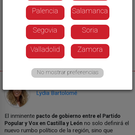
Palencia
Salamanca
Segovia
Soria
Valladolid
Zamora
No mostrar preferencias
02/06/2026
Lydia Bartolomé
El inminente
pacto de gobierno entre el Partido
no solo definirá el
Popular y Vox en Castilla y León
nuevo rumbo político de la región, sino que