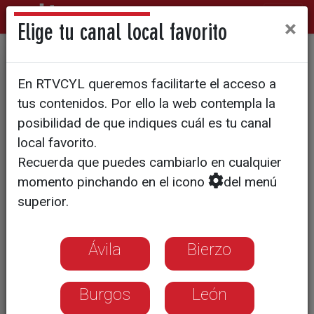
×
Elige tu canal local favorito
La ley de limitación de
En RTVCYL queremos facilitarte el acceso a
mandatos que marca el "reloj
tus contenidos. Por ello la web contempla la
político" de altos cargos en
posibilidad de que indiques cuál es tu canal
local favorito.
Castilla y León
Recuerda que puedes cambiarlo en cualquier
momento pinchando en el icono
del menú
La normativa autonómica restringe a
superior.
ocho años la permanencia en la
presidencia y en una misma consejería
para blindar la transparencia
Ávila
Bierzo
Burgos
León