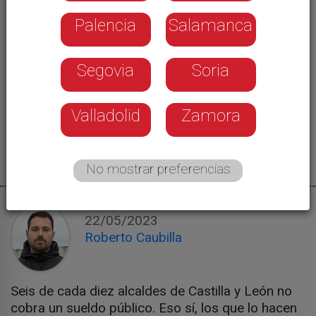
Palencia
Salamanca
Segovia
Soria
Valladolid
Zamora
No mostrar preferencias
22/05/2023
Roberto Caubilla
Seis de cada diez alcaldes de Castilla y León no
cobra un sueldo público. Eso sí, los que lo hacen