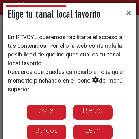
×
Elige tu canal local favorito
28M - Elecciones municipales en Castilla y
En RTVCYL queremos facilitarte el acceso a
León
tus contenidos. Por ello la web contempla la
Estos son los alcaldes que
posibilidad de que indiques cuál es tu canal
más cobran y los que menos
local favorito.
Recuerda que puedes cambiarlo en cualquier
en Castilla y León
momento pinchando en el icono
del menú
superior.
Seis de cada diez ediles no cobra un
sueldo público. Eso sí, los que lo hacen
se encuentran en una horquilla muy
Ávila
Bierzo
amplia: entre los 25 euros y los 90.000
Burgos
León