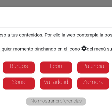
ias
Programas
Guía TV
La 8
El Tiempo
Corporativo
o a tus contenidos. Por ello la web contempla la posi
DÍA DE MERCADO
 el pelo de abuelas, madr
lquier momento pinchando en el icono
del menú su
e años
Burgos
León
Palencia
Soria
Valladolid
Zamora
No mostrar preferencias