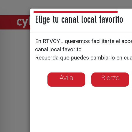
Elige tu canal local favorito
Directos
Notic
En RTVCYL queremos facilitarte el acces
canal local favorito.
Adornando
Recuerda que puedes cambiarlo en cua
desde hac
Ávila
Bierzo