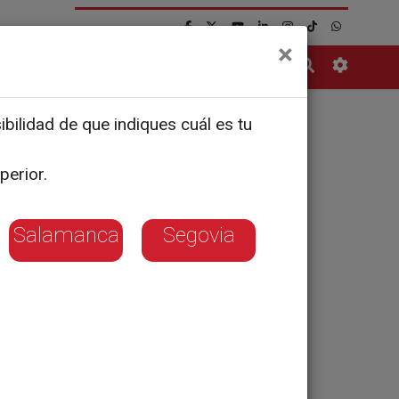
×
Contacto
bilidad de que indiques cuál es tu
es e hijas
perior.
Salamanca
Segovia