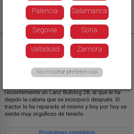
Palencia
Salamanca
Segovia
Soria
03/05/2024
Valladolid
Zamora
Conrado Escudero
No mostrar preferencias
Antolín Cabañeros posee una pequeña colección
en la que también ha conseguido incorporar
recientemente un Lanz Bulldog 28, al que le ha
dejado la cabina que se incorporó después. El
tractor lo ha reparado el mismo y hoy por hoy se
siente muy orgulloso de tenerlo.
Programas completos