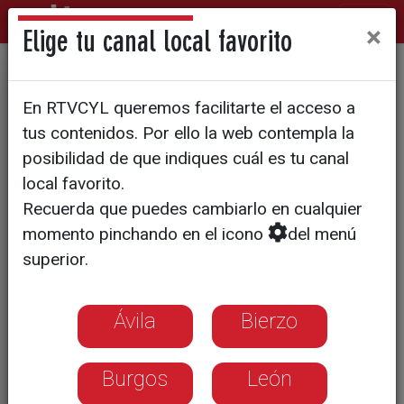
×
Elige tu canal local favorito
AGRO EN ACCIÓN
En RTVCYL queremos facilitarte el acceso a
El Lanz 28 de Antolín
tus contenidos. Por ello la web contempla la
Cabañeros funciona a las mil
posibilidad de que indiques cuál es tu canal
local favorito.
maravillas
Recuerda que puedes cambiarlo en cualquier
momento pinchando en el icono
del menú
superior.
Ávila
Bierzo
Burgos
León