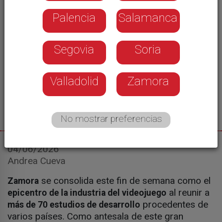
Palencia
Salamanca
Segovia
Soria
Valladolid
Zamora
No mostrar preferencias
04/06/2026
Andrea Cueva
se consolida este fin de semana como el
Zamora
al reunir a
epicentro de la industria del videojuego
procedentes de
más de 70 estudios de desarrollo
varios países. Como antesala de este gran