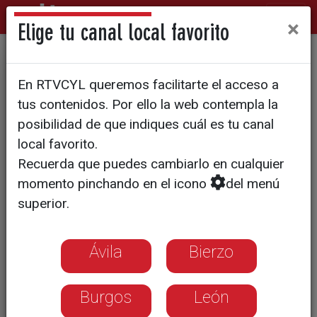
×
Elige tu canal local favorito
Zamora se convierte en la
En RTVCYL queremos facilitarte el acceso a
capital del videojuego con un
tus contenidos. Por ello la web contempla la
encuentro de más de 70
posibilidad de que indiques cuál es tu canal
local favorito.
estudios internacionales
Recuerda que puedes cambiarlo en cualquier
momento pinchando en el icono
del menú
Profesionales del sector analizan el
superior.
auge de esta industria en Castilla y
León y presentan 'PUG', una plataforma
para conectar a estudiantes de
Ávila
Bierzo
Universidad y FP con el mercado laboral
Burgos
León