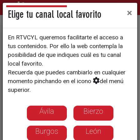
×
Elige tu canal local favorito
DÍA MUNDIAL DE LA VISIÓN
En RTVCYL queremos facilitarte el acceso a
Hoy se conmemora el Día
tus contenidos. Por ello la web contempla la
Mundial de la Salud Visual
posibilidad de que indiques cuál es tu canal
local favorito.
Recuerda que puedes cambiarlo en cualquier
Según la Organización Mundial de la
momento pinchando en el icono
del menú
Salud (OMS), hay cerca de 285 millones
superior.
de personas en el mundo con algún tipo
de discapacidad visual
Ávila
Bierzo
Burgos
León