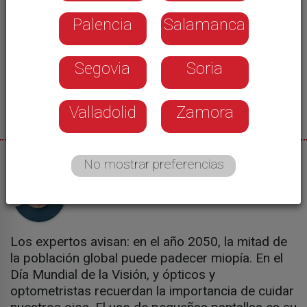
Palencia
Salamanca
Segovia
Soria
Valladolid
Zamora
No mostrar preferencias
09/10/2025
Nacho Vicente
Los expertos avisan: en el año 2050, la mitad de
la población global puede padecer miopía. En el
Día Mundial de la Visión, y ópticos y
optometristas recuerdan la importancia de cuidar