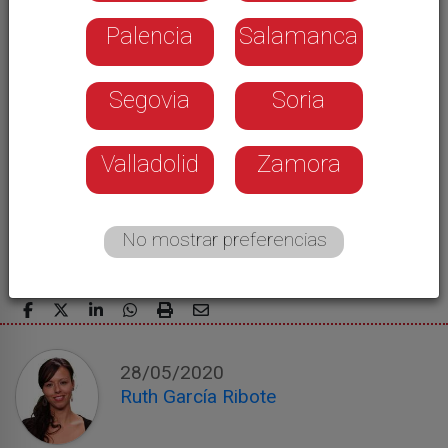
Palencia
Salamanca
Segovia
Soria
Valladolid
Zamora
No mostrar preferencias
28/05/2020
Ruth García Ribote