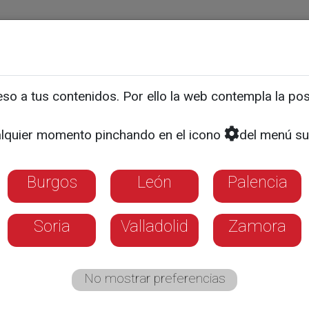
ias
Programas
Guía TV
La 8
El Tiempo
Corporativo
o a tus contenidos. Por ello la web contempla la posi
HUELGA DE TRANSPORTES
portistas convocan tres d
lquier momento pinchando en el icono
del menú su
sto antes de Navidad
Burgos
León
Palencia
de Mercancías del CNTC ha subrayado que
Soria
Valladolid
Zamora
sector", así como los canales "razonables" 
No mostrar preferencias