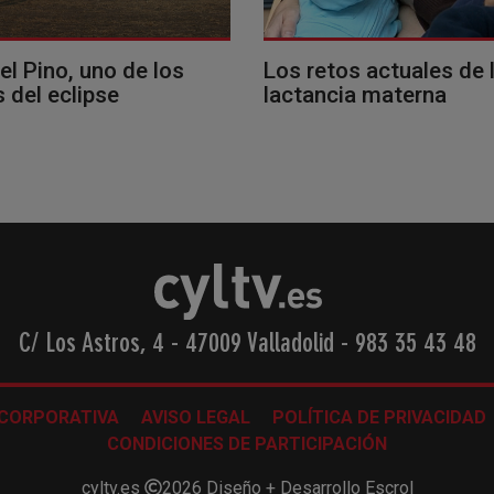
del Pino, uno de los
Los retos actuales de 
 del eclipse
lactancia materna
C/ Los Astros, 4 - 47009 Valladolid
-
983 35 43 48
 CORPORATIVA
AVISO LEGAL
POLÍTICA DE PRIVACIDAD
CONDICIONES DE PARTICIPACIÓN
cyltv.es
2026
Diseño + Desarrollo
Escrol