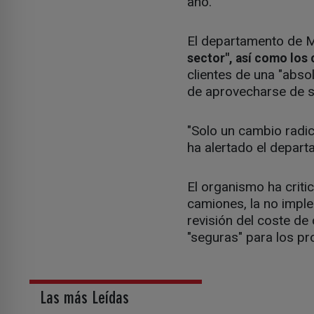
año.
El departamento de 
sector", así como los
clientes de una "abso
de aprovecharse de su
"Solo un cambio radica
ha alertado el depar
El organismo ha criti
camiones, la no implem
revisión del coste de
"seguras" para los pr
Las más Leídas