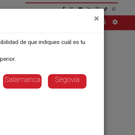
×
Contacto
bilidad de que indiques cuál es tu
ías de
perior.
Salamanca
Segovia
 se ha "agotado
de negociación