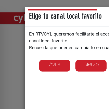
Elige tu canal local favorito
Directos
Notic
En RTVCYL queremos facilitarte el acces
canal local favorito.
Los trans
Recuerda que puedes cambiarlo en cua
huelga ju
Ávila
Bierzo
El departamento 
la paciencia del 