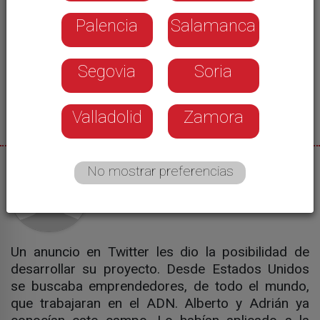
Palencia
Salamanca
Segovia
Soria
Valladolid
Zamora
No mostrar preferencias
05/10/2016
Estefanía Ureña
Un anuncio en Twitter les dio la posibilidad de
desarrollar su proyecto. Desde Estados Unidos
se buscaba emprendedores, de todo el mundo,
que trabajaran en el ADN. Alberto y Adrián ya