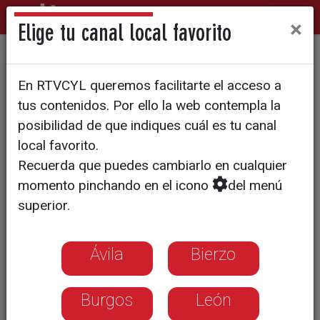
×
Elige tu canal local favorito
ECONOMÍA
En RTVCYL queremos facilitarte el acceso a
Una empresa de Valladolid
tus contenidos. Por ello la web contempla la
descifra el ADN del vino
posibilidad de que indiques cuál es tu canal
local favorito.
Recuerda que puedes cambiarlo en cualquier
En BIOMEmakers analizan la tierra y
momento pinchando en el icono
del menú
todo el proceso del vino. Trabajan con
superior.
bodegas de Castilla y León y de 18
países
Ávila
Bierzo
Burgos
León