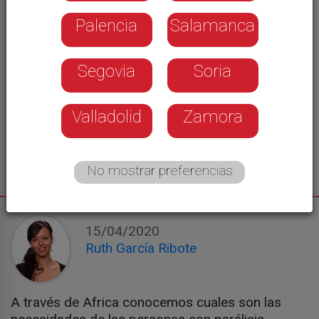
Palencia
Salamanca
Segovia
Soria
Valladolid
Zamora
No mostrar preferencias
15/04/2020
Ruth García Ribote
A través de Africa conocemos cuales son las