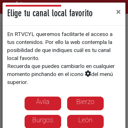
×
Elige tu canal local favorito
CORONAVIRUS
En RTVCYL queremos facilitarte el acceso a
Los afectados por parálisis
tus contenidos. Por ello la web contempla la
cerebral piden ser
posibilidad de que indiques cuál es tu canal
local favorito.
considerados colectivo de
Recuerda que puedes cambiarlo en cualquier
riesgo
momento pinchando en el icono
del menú
superior.
Es uno de los colectivos que peor lo
está pasando porque además de su
Ávila
Bierzo
pluridiscapacidad hay que sumar que no
pueden acudir a sus terapias.
Burgos
León