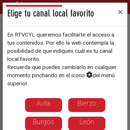
×
Elige tu canal local favorito
El universo onírico de
En RTVCYL queremos facilitarte el acceso a
Gustavo Martín Garzo: "Una
tus contenidos. Por ello la web contempla la
biblioteca es un almacén de
posibilidad de que indiques cuál es tu canal
local favorito.
sueños"
Recuerda que puedes cambiarlo en cualquier
momento pinchando en el icono
del menú
Los libreros homenajean la trayectoria
superior.
del escritor vallisoletano, que nos
recibe en su rincón más íntimo para
hablar de su última novela, 'Un paraíso
Ávila
Bierzo
de escombros'
Burgos
León