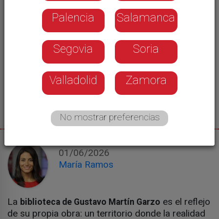
Palencia
Salamanca
Segovia
Soria
Valladolid
Zamora
No mostrar preferencias
01/06/2026
María Ramos
La
es el reflejo
biblioteca de Gustavo Martín Garzo
de su propia obra: un territorio donde la realidad