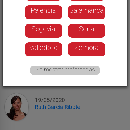
Palencia
Salamanca
Segovia
Soria
Valladolid
Zamora
No mostrar preferencias
19/05/2020
Ruth García Ribote