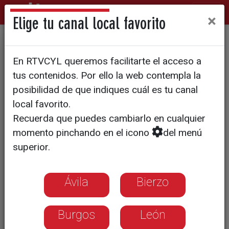
×
Elige tu canal local favorito
CORONAVIRUS
En RTVCYL queremos facilitarte el acceso a
"Les estamos pidiendo que se
tus contenidos. Por ello la web contempla la
alejen de su ser querido, que
posibilidad de que indiques cuál es tu canal
local favorito.
no se despidan de él"
Recuerda que puedes cambiarlo en cualquier
momento pinchando en el icono
del menú
Testimonio doloroso el que ha contado
superior.
ante nuestras cámaras esta operadora
del centro de teleasistencia de Cruz
Ávila
Bierzo
Roja en Castilla y León. Desde que
empezó el estado de alarma ha
duplicado las llamadas de seguimiento.
Burgos
León