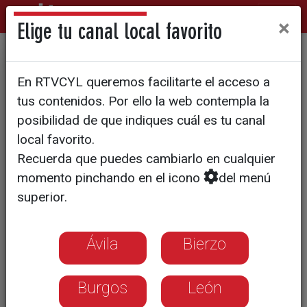
×
Elige tu canal local favorito
Más de 400 empleados de i-
En RTVCYL queremos facilitarte el acceso a
DE en Castilla y León ponen
tus contenidos. Por ello la web contempla la
el foco en la importancia de
posibilidad de que indiques cuál es tu canal
local favorito.
las redes para la transición
Recuerda que puedes cambiarlo en cualquier
energética
momento pinchando en el icono
del menú
superior.
Ávila
Bierzo
Burgos
León