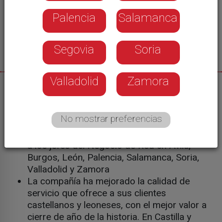
Palencia
Salamanca
Segovia
Soria
Valladolid
Zamora
13/12/2024
Castilla y León Televisión
No mostrar preferencias
El director de i-DE en Castilla y León, Óscar
Villanueva, ha presidido estas jornadas junto
a los jefes del Negocio de Red en Ávila,
Burgos, León, Palencia, Salamanca, Soria,
Valladolid y Zamora
La compañía ha mejorado la calidad de
servicio que ofrece a sus clientes
castellanos y leoneses, con el mejor valor a
cierre de año de la historia. En Castilla y