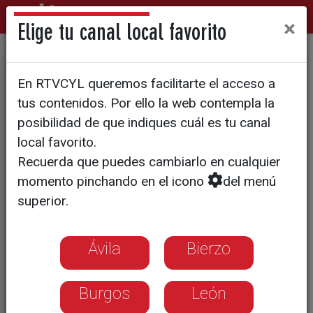
×
Elige tu canal local favorito
SOCIEDAD
En RTVCYL queremos facilitarte el acceso a
Reservas vacacionales de
tus contenidos. Por ello la web contempla la
récord para 2024: Aumentan
posibilidad de que indiques cuál es tu canal
local favorito.
un 7% pese a los precios
Recuerda que puedes cambiarlo en cualquier
momento pinchando en el icono
del menú
El destino internacional más
superior.
demandado es Japón
Ávila
Bierzo
Burgos
León