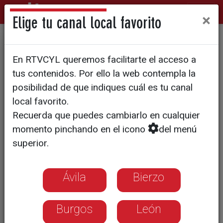
×
Elige tu canal local favorito
FÚTBOL | LIGA 123
En RTVCYL queremos facilitarte el acceso a
Gaizka Campos completa la
tus contenidos. Por ello la web contempla la
portería del Numancia
posibilidad de que indiques cuál es tu canal
local favorito.
Recuerda que puedes cambiarlo en cualquier
El joven guardameta vizcaíno procede
momento pinchando en el icono
del menú
del Barakaldo y alternará el primer
superior.
equipo con el filial soriano
Ávila
Bierzo
Burgos
León