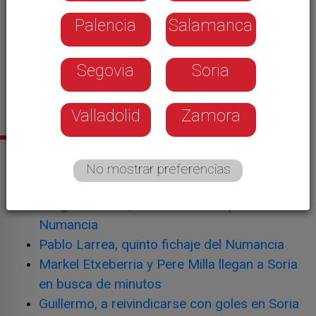
Palencia
Salamanca
Segovia
Soria
Gaizka Campos. - CD Numancia
Valladolid
Zamora
Noticias relacionadas
No mostrar preferencias
Markel Etxeberria, a reivindicarse en Soria
Gregorio Sierra, tercer refuerzo para el
Numancia
Pablo Larrea, quinto fichaje del Numancia
Markel Etxeberria y Pere Milla llegan a Soria
en busca de minutos
Guillermo, a reivindicarse con goles en Soria