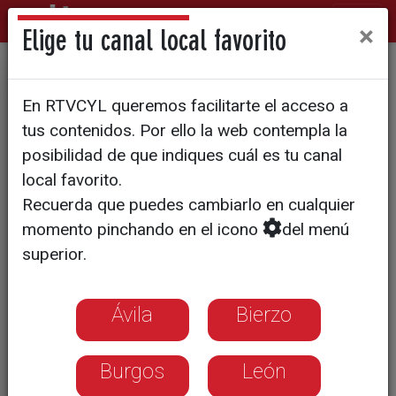
×
Elige tu canal local favorito
La Inteligencia Artificial abre
En RTVCYL queremos facilitarte el acceso a
paso a la nutrición de
tus contenidos. Por ello la web contempla la
precisión frente al declive de
posibilidad de que indiques cuál es tu canal
local favorito.
la dieta mediterránea en
Recuerda que puedes cambiarlo en cualquier
jóvenes
momento pinchando en el icono
del menú
superior.
El 35º Congreso Nacional de la SEÑ
alerta sobre el impacto de las pantallas
Ávila
Bierzo
en los hábitos alimentarios de los
menores
Burgos
León