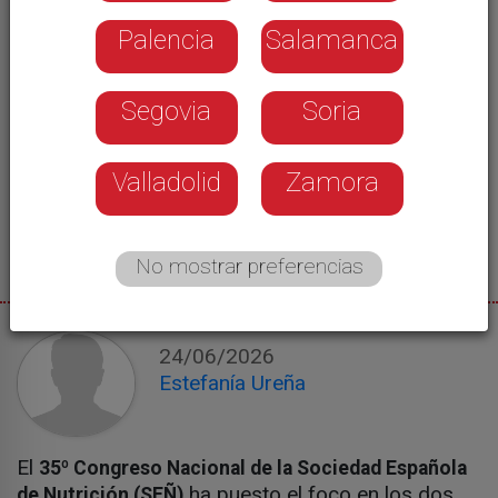
Palencia
Salamanca
Segovia
Soria
Valladolid
Zamora
No mostrar preferencias
24/06/2026
Estefanía Ureña
El
35º Congreso Nacional de la Sociedad Española
ha puesto el foco en los dos
de Nutrición (SEÑ)