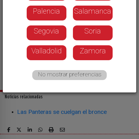
Palencia
Salamanca
Segovia
Soria
Valladolid
Zamora
David Pérez marcó el gol decisivo. - CPLV
No mostrar preferencias
Noticias relacionadas
Las Panteras se cuelgan el bronce