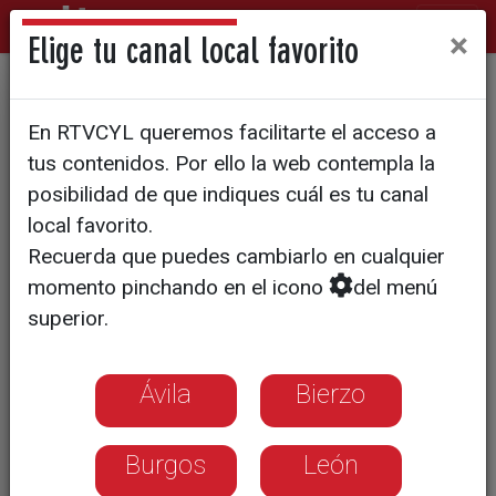
×
Elige tu canal local favorito
HOCKEY LÍNEA
En RTVCYL queremos facilitarte el acceso a
El CPLV San Gregorio sufre
tus contenidos. Por ello la web contempla la
pero estará en la final por el
posibilidad de que indiques cuál es tu canal
local favorito.
título
Recuerda que puedes cambiarlo en cualquier
momento pinchando en el icono
del menú
El cuadro masculino tuvo que esperar a
superior.
la segunda prórroga ante Castellón para
certificar el pase (2-1)
Ávila
Bierzo
Burgos
León