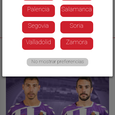
Óscar Plano ya posa en Valladolid
Palencia
Salamanca
Nacho Martínez fortalece el lateral zurdo del
Real Valladolid
Segovia
Soria
Valladolid
Zamora
04/07/2017
Fran Asensio
No mostrar preferencias