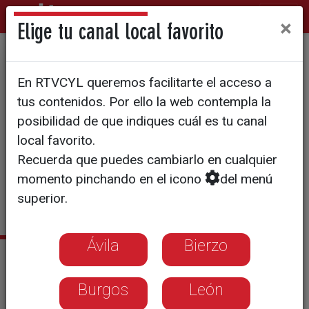
×
Elige tu canal local favorito
FÚTBOL | LIGA 123
En RTVCYL queremos facilitarte el acceso a
Samuel y Guzmán se
tus contenidos. Por ello la web contempla la
desvinculan del Real
posibilidad de que indiques cuál es tu canal
local favorito.
Valladolid
Recuerda que puedes cambiarlo en cualquier
momento pinchando en el icono
del menú
A ambos futbolistas les restaba un año
superior.
de contrato
Ávila
Bierzo
Noticias relacionadas
Antoñito completa el lateral derecho del
Burgos
León
Pucela