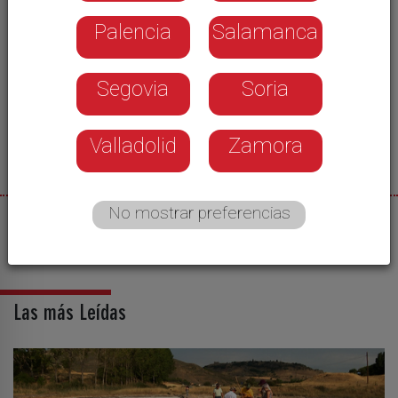
Palencia
Salamanca
Segovia
Soria
Valladolid
Zamora
No mostrar preferencias
03/04/2024
Castilla y León Televisión
Las más Leídas