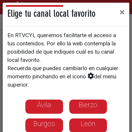
×
Elige tu canal local favorito
ENTREVISTA | CUESTIÓN DE PRIORIDADES
En RTVCYL queremos facilitarte el acceso a
Angel Arias, secretario
tus contenidos. Por ello la web contempla la
general del sindicato de
posibilidad de que indiques cuál es tu canal
local favorito.
enseñanza FSIE: "La bajada
Recuerda que puedes cambiarlo en cualquier
de natalidad afectará al
momento pinchando en el icono
del menú
número de matrículas del
superior.
próximo curso"
Ávila
Bierzo
Burgos
León