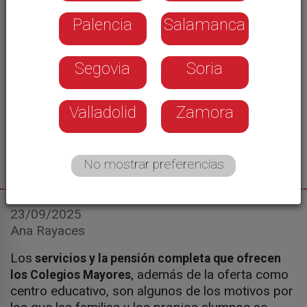
Palencia
Salamanca
Segovia
Soria
Valladolid
Zamora
No mostrar preferencias
23/09/2025
Ana Rayaces
Los
servicios y la pensión completa que ofrecen
, además de la oferta como
los Colegios Mayores
centro educativo, son algunos de los motivos por