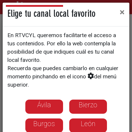
×
Elige tu canal local favorito
SOCIEDAD
En RTVCYL queremos facilitarte el acceso a
Aumenta la demanda en
tus contenidos. Por ello la web contempla la
colegios mayores por el
posibilidad de que indiques cuál es tu canal
local favorito.
incremento de los precios de
Recuerda que puedes cambiarlo en cualquier
alquiler
momento pinchando en el icono
del menú
superior.
La demanda de plazas supera la oferta
y en muchos Colegios Mayores tienen
Ávila
Bierzo
lista de espera de entre 15 y 20
alumnos.
Burgos
León