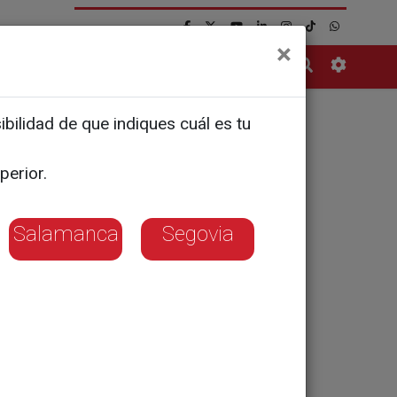
×
Contacto
bilidad de que indiques cuál es tu
 XIV:
perior.
te para
Salamanca
Segovia
n en los