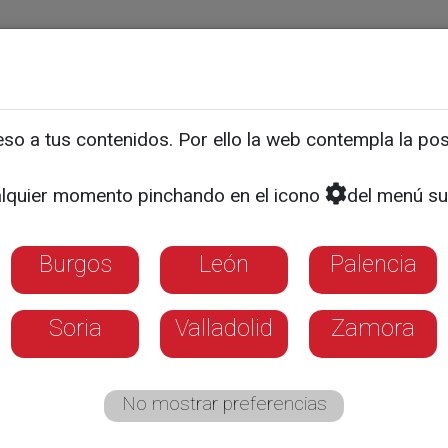
ias
Programas
Guía TV
La 8
El Tiempo
Corporativo
o a tus contenidos. Por ello la web contempla la posi
otal ante la visita de León
lquier momento pinchando en el icono
del menú su
ntes y simulacros de éli
l papa
Burgos
León
Palencia
Torrejón y la Escuela de Ávila se convierte
Soria
Valladolid
Zamora
ntrenamiento de los equipos de seguridad
No mostrar preferencias