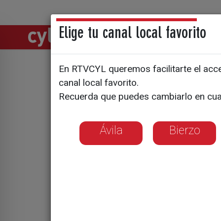
Elige tu canal local favorito
Directos
Notic
En RTVCYL queremos facilitarte el acces
Blindaje t
canal local favorito.
Recuerda que puedes cambiarlo en cua
13.000 age
proteger a
Ávila
Bierzo
La Base Aérea de 
epicentros del e