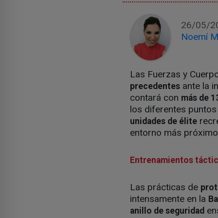
26/05/2
Noemí M
Las Fuerzas y Cuerpo
ante la i
precedentes
contará con
más de 1
los diferentes punto
recre
unidades de élite
entorno más próximo a
Entrenamientos táctico
Las prácticas de
prot
intensamente en la
Ba
ens
anillo de seguridad