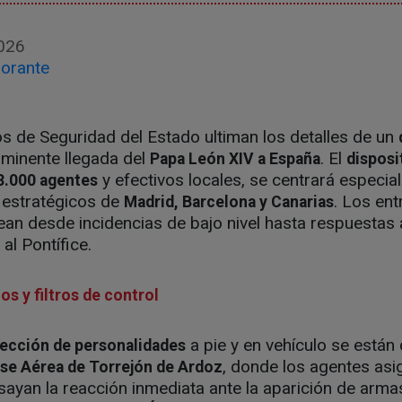
026
orante
s de Seguridad del Estado ultiman los detalles de un
nminente llegada del
. El
Papa León XIV a España
disposi
y efectivos locales, se centrará especi
3.000 agentes
s estratégicos de
. Los en
Madrid, Barcelona y Canarias
an desde incidencias de bajo nivel hasta respuestas 
l Pontífice.
s y filtros de control
a pie y en vehículo se están
ección de personalidades
, donde los agentes as
se Aérea de Torrejón de Ardoz
ayan la reacción inmediata ante la aparición de arm