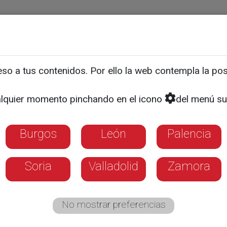
ias
Programas
Guía TV
La 8
El Tiempo
Corporativo
o a tus contenidos. Por ello la web contempla la posi
NATURALEZA VIVA
con 100 años de historia
lquier momento pinchando en el icono
del menú su
Burgos
León
Palencia
Soria
Valladolid
Zamora
No mostrar preferencias