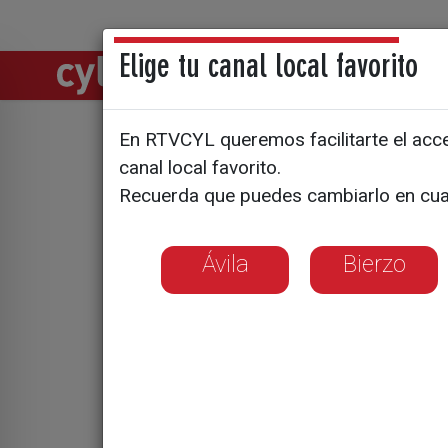
Elige tu canal local favorito
Directos
Notic
En RTVCYL queremos facilitarte el acces
canal local favorito.
Una mina 
Recuerda que puedes cambiarlo en cua
Ávila
Bierzo