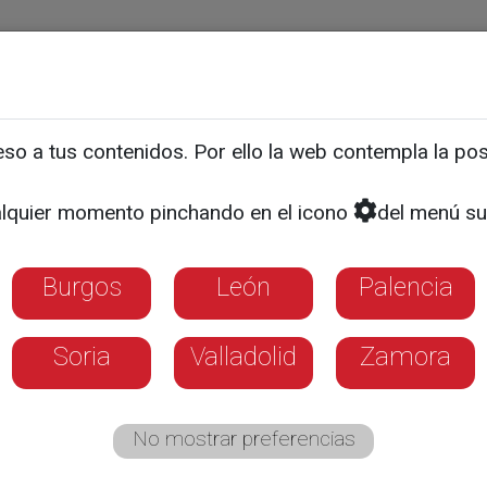
ias
Programas
Guía TV
La 8
El Tiempo
Corporativo
o a tus contenidos. Por ello la web contempla la posi
en Palencia: dos mujeres 
lquier momento pinchando en el icono
del menú su
sa de Baños de Cerrato
Burgos
León
Palencia
años fue rescatado con vida en el mismo su
Soria
Valladolid
Zamora
No mostrar preferencias