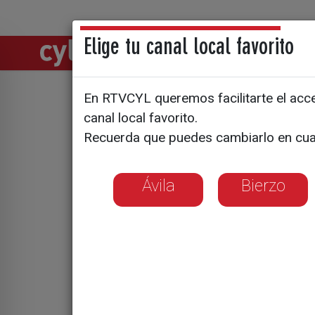
Elige tu canal local favorito
Directos
Notic
En RTVCYL queremos facilitarte el acces
Tragedia 
canal local favorito.
Recuerda que puedes cambiarlo en cua
en la pre
Ávila
Bierzo
Un niño de tres 