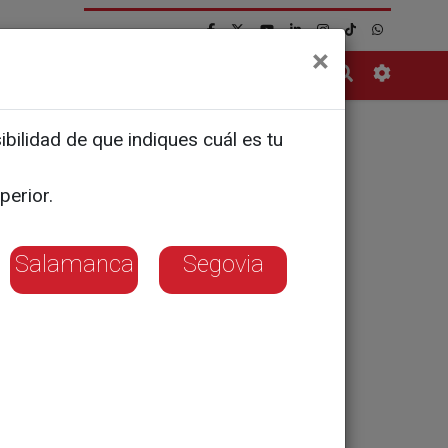
×
Contacto
bilidad de que indiques cuál es tu
fallecen
perior.
Salamanca
Segovia
ceso