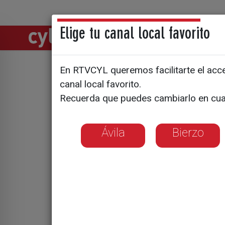
Elige tu canal local favorito
Directos
Notic
En RTVCYL queremos facilitarte el acces
Tragedia 
canal local favorito.
Recuerda que puedes cambiarlo en cua
en la pre
Ávila
Bierzo
Un niño de tres 