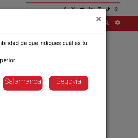
×
Contacto
bilidad de que indiques cuál es tu
fallecen
perior.
Salamanca
Segovia
ceso