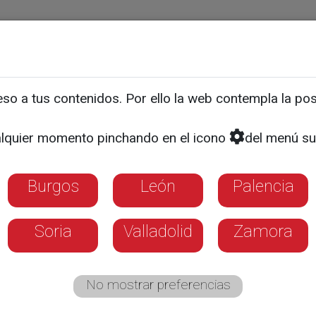
ias
Programas
Guía TV
La 8
El Tiempo
Corporativo
o a tus contenidos. Por ello la web contempla la posi
en Palencia: dos mujeres 
lquier momento pinchando en el icono
del menú su
sa de Baños de Cerrato
Burgos
León
Palencia
años fue rescatado con vida en el mismo su
Soria
Valladolid
Zamora
No mostrar preferencias