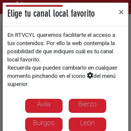
×
Elige tu canal local favorito
FÚTBOL | LIGA 123
En RTVCYL queremos facilitarte el acceso a
El Mirandés no se rinde y
tus contenidos. Por ello la web contempla la
empuja al Elche al descenso
posibilidad de que indiques cuál es tu canal
local favorito.
Recuerda que puedes cambiarlo en cualquier
Victoria del colista en el Martínez
momento pinchando en el icono
del menú
Valero gracias aun gol de Carlos
superior.
Moreno en el minuto 90 y tras jugar 50
minutos con diez por roja a Urko Vera
Ávila
Bierzo
Burgos
León