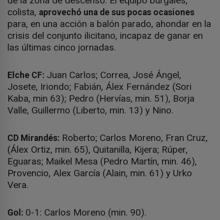
de la zona de descenso. El equipo burgalés,
colista,
aprovechó una de sus pocas ocasiones
para, en una acción a balón parado, ahondar en la
crisis del conjunto ilicitano, incapaz de ganar en
las últimas cinco jornadas.
Juan Carlos; Correa, José Ángel,
Elche CF:
Josete, Iriondo; Fabián, Álex Fernández (Sori
Kaba, min 63); Pedro (Hervías, min. 51), Borja
Valle, Guillermo (Liberto, min. 13) y Nino.
Roberto; Carlos Moreno, Fran Cruz,
CD Mirandés:
(Álex Ortiz, min. 65), Quitanilla, Kijera; Rúper,
Eguaras; Maikel Mesa (Pedro Martín, min. 46),
Provencio, Alex García (Alain, min. 61) y Urko
Vera.
0-1: Carlos Moreno (min. 90).
Gol: