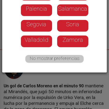
Palencia
Salamanca
Segovia
Soria
Valladolid
Zamora
No mostrar preferencias
15/05/2017
Fran Asensio
mantiene
Un gol de Carlos Moreno en el minuto 90
al Mirandés, que jugó 50 minutos en inferioridad
numérica por la expulsión de Urko Vera, en la
lucha por la permanencia y empuja al Elche cerca