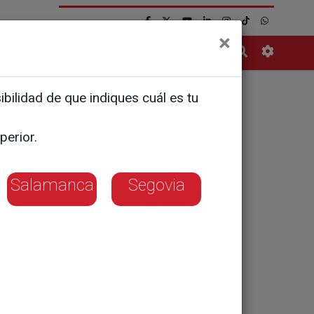
×
Contacto
bilidad de que indiques cuál es tu
ón pone
perior.
Salamanca
Segovia
ia.
ve dentro de la