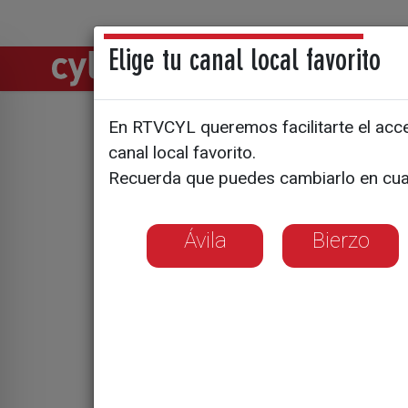
Elige tu canal local favorito
Directos
Notic
En RTVCYL queremos facilitarte el acces
canal local favorito.
El forraje
Recuerda que puedes cambiarlo en cua
rumbo a A
Ávila
Bierzo
El único comp
El porcentaje
alimentación