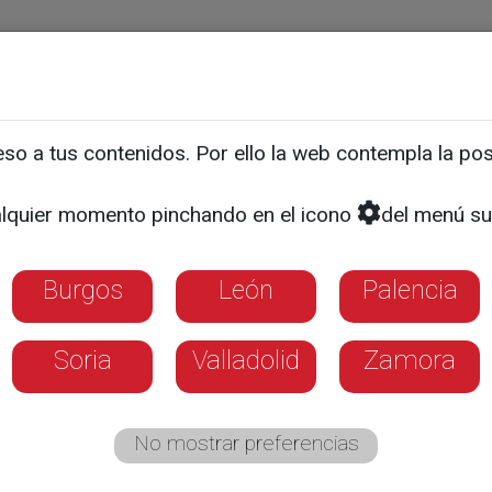
ias
Programas
Guía TV
La 8
El Tiempo
Corporativo
o a tus contenidos. Por ello la web contempla la posi
SURCOS CYL
 de avena de Castilla y Le
lquier momento pinchando en el icono
del menú su
sia
Burgos
León
Palencia
etidor a nivel mundial de España es Austral
Soria
Valladolid
Zamora
 de fibra, azúcar y proteína que tiene es cla
 animal
No mostrar preferencias