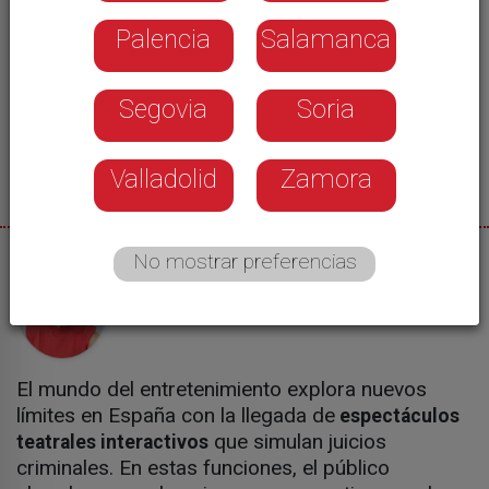
Palencia
Salamanca
Segovia
Soria
Valladolid
Zamora
No mostrar preferencias
07/07/2026
Noemí Morante
El mundo del entretenimiento explora nuevos
límites en España con la llegada de
espectáculos
que simulan juicios
teatrales interactivos
criminales. En estas funciones, el público