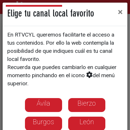
×
Elige tu canal local favorito
El público dicta sentencia: el
En RTVCYL queremos facilitarte el acceso a
fenómeno de los juicios
tus contenidos. Por ello la web contempla la
teatrales inmersivos llega a
posibilidad de que indiques cuál es tu canal
local favorito.
España
Recuerda que puedes cambiarlo en cualquier
momento pinchando en el icono
del menú
Una de las compañías referentes de
superior.
este formato interactivo aterrizará en
Valladolid este otoño
Ávila
Bierzo
Burgos
León