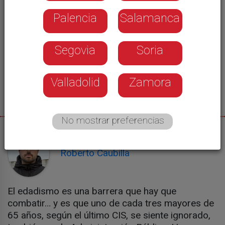
Palencia
Salamanca
Segovia
Soria
Valladolid
Zamora
No mostrar preferencias
17/03/2025
Roberto Caubilla
El edadismo es una barrera que hay que
combatir… y es que uno de cada tres mayores de
65 años, según el último CIS, se siente ignorado,