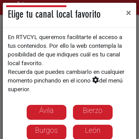
×
Elige tu canal local favorito
SOCIEDAD
En RTVCYL queremos facilitarte el acceso a
Contra el edadismo en los
tus contenidos. Por ello la web contempla la
servicios públicos
posibilidad de que indiques cuál es tu canal
local favorito.
Recuerda que puedes cambiarlo en cualquier
Funcionarios se forman a través de uno
momento pinchando en el icono
del menú
de los más de 1.000 cursos
superior.
programados por la Junta para 2025
que buscan mejorar la atención y
prestación de servicios públicos.
Ávila
Bierzo
Burgos
León