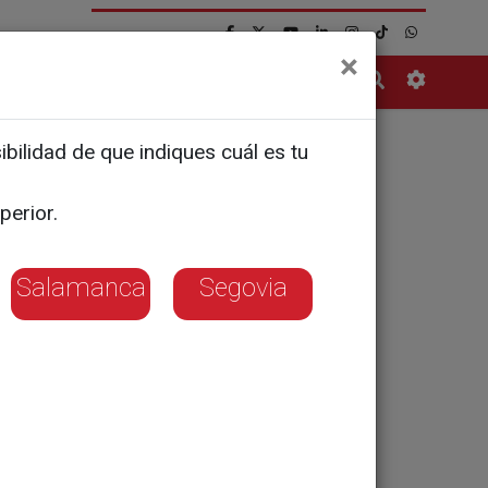
×
Contacto
bilidad de que indiques cuál es tu
piloto
historial
perior.
Salamanca
Segovia
dad