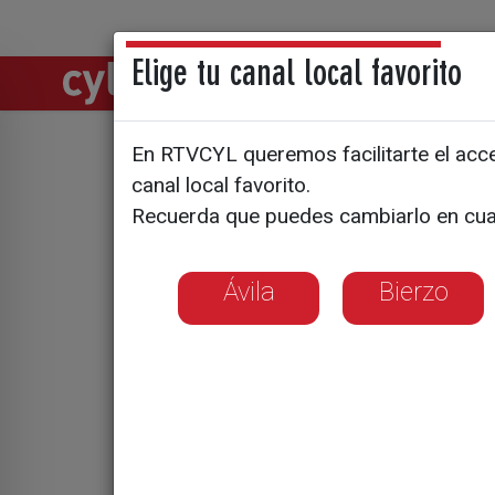
Elige tu canal local favorito
Directos
Notic
En RTVCYL queremos facilitarte el acces
El Ho
canal local favorito.
Acceso des
Recuerda que puedes cambiarlo en cua
clínico
Ávila
Bierzo
Un 10% de la
Se evitará la