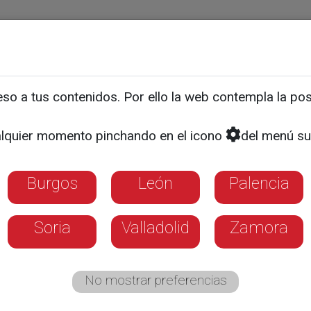
ias
Programas
Guía TV
La 8
El Tiempo
Corporativo
o a tus contenidos. Por ello la web contempla la posi
spital de Ávila ha formado parte de este proyecto 
de otra región a nuestro 
lquier momento pinchando en el icono
del menú su
Burgos
León
Palencia
 población es atendida fuera de su Comuni
Soria
Valladolid
Zamora
 duplicidad de pruebas
No mostrar preferencias