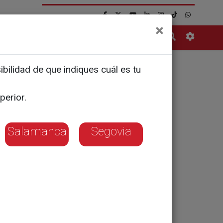
×
Contacto
bilidad de que indiques cuál es tu
3
empiezan a
perior.
su
Salamanca
Segovia
nte antes de 30