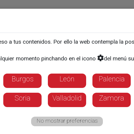
ias
Programas
Guía TV
La 8
El Tiempo
Corporativo
o a tus contenidos. Por ello la web contempla la posi
El sistema de clasificación es de Prioridad 1, 2, o 
ales de Castilla y León 
lquier momento pinchando en el icono
del menú su
a los pacientes en base a 
Burgos
León
Palencia
Soria
Valladolid
Zamora
dad 1 deben ser intervenidos quirúrgicame
No mostrar preferencias
nseguido en casi el 92% de los casos