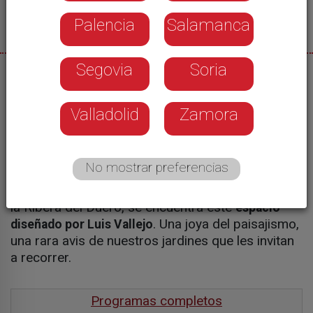
Palencia
Salamanca
Segovia
Soria
29/04/2024
Blanca Fraile
Valladolid
Zamora
La exclusiva bodega de
lo es por
Vega Sicilia
No mostrar preferencias
muchos motivos. Uno de ellos es su jardín
japonés. En Valbuena de Duero, en el corazón de
la Ribera del Duero, se encuentra este
espacio
. Una joya del paisajismo,
diseñado por Luis Vallejo
una rara avis de nuestros jardines que les invitan
a recorrer.
Programas completos