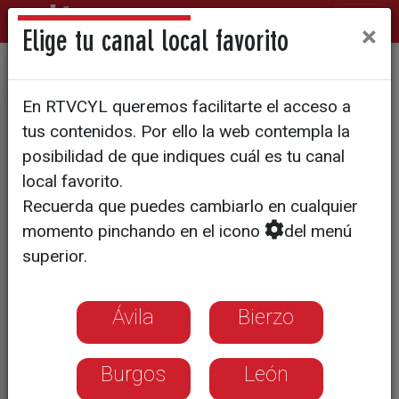
×
Elige tu canal local favorito
PASEOS CON ENCANTO
En RTVCYL queremos facilitarte el acceso a
Jardín japonés en el corazón
tus contenidos. Por ello la web contempla la
de la Ribera del Duero
posibilidad de que indiques cuál es tu canal
local favorito.
Recuerda que puedes cambiarlo en cualquier
momento pinchando en el icono
del menú
superior.
Ávila
Bierzo
Burgos
León