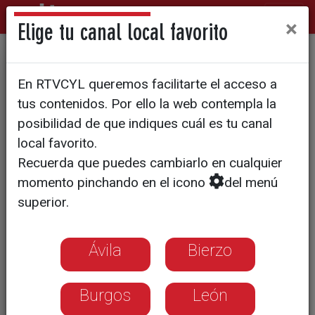
×
Elige tu canal local favorito
Cerveza Mica, fundada en 2012, ha
En RTVCYL queremos facilitarte el acceso a
conseguido diversos galardones a nivel
tus contenidos. Por ello la web contempla la
internacional
posibilidad de que indiques cuál es tu canal
La mejor cerveza sin alcohol
local favorito.
del mundo se hace en
Recuerda que puedes cambiarlo en cualquier
Castilla y León
momento pinchando en el icono
del menú
superior.
Con apenas cinco años esta marca de
cerveza de autor, de Aranda de Duero,
Ávila
Bierzo
ha conseguido elaborar distintos tipos
de cerveza que incluso exporta a
Burgos
León
Estados Unidos, China o Francia