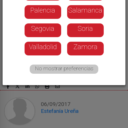
Palencia
Salamanca
Segovia
Soria
Valladolid
Zamora
No mostrar preferencias
06/09/2017
Estefanía Ureña