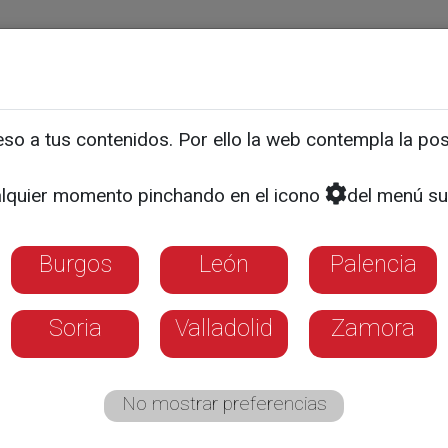
ias
Programas
Guía TV
La 8
El Tiempo
Corporativo
o a tus contenidos. Por ello la web contempla la posi
CULTURA
Nadal vuelve a Castilla y
lquier momento pinchando en el icono
del menú su
ez Gellida
Burgos
León
Palencia
cado "la personalidad estilística" de 'Bajo T
Soria
Valladolid
Zamora
bientado en 1917 en Extremadura
No mostrar preferencias