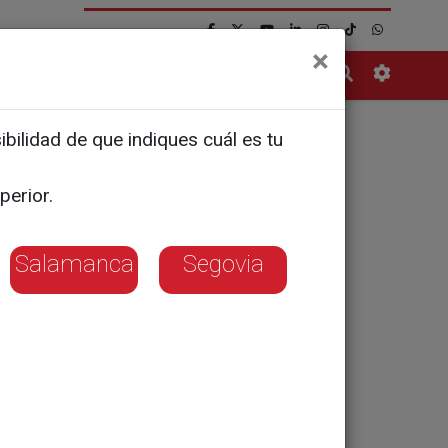
×
Contacto
bilidad de que indiques cuál es tu
 León con
perior.
Salamanca
Segovia
ierra Seca', un