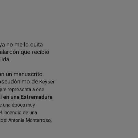
ya no me lo quita
alardón que recibió
lida.
on un manuscrito
l pseudónimo de
Keyser
que representa a ese
til en una Extremadura
 de una época muy
el incendio de una
los: Antonia Monterroso,