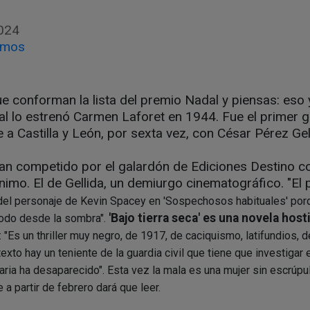
024
amos
ue conforman la lista del premio Nadal y piensas: eso 
al lo estrenó Carmen Laforet en 1944. Fue el primer g
 a Castilla y León, por sexta vez, con César Pérez Gel
han competido por el galardón de Ediciones Destino c
nimo. El de Gellida, un demiurgo cinematográfico. "E
el personaje de Kevin Spacey en 'Sospechosos habituales' por
'Bajo tierra seca' es una novela hos
todo desde la sombra".
: "Es un thriller muy negro, de 1917, de caciquismo, latifundios,
xto hay un teniente de la guardia civil que tiene que investigar 
aria ha desaparecido". Esta vez la mala es una mujer sin escrúpu
a partir de febrero dará que leer.