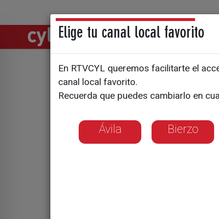
Elige tu canal local favorito
Directos
Notic
En RTVCYL queremos facilitarte el acces
canal local favorito.
El premio 
Recuerda que puedes cambiarlo en cua
César Pér
Ávila
Bierzo
El jurado ha desta
thriller rural am