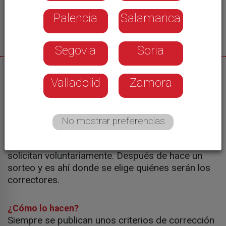
Palencia
Salamanca
Segovia
Soria
06/06/2025
Valladolid
Zamora
Fátima Pérez
No mostrar preferencias
¿Quiénes corrigen los exámenes?
Profesores de secundaria y universidad que lo
solicitan voluntariamente. Después de hace un
sorteo y es ahí donde se elige quiénes serán los
correctores.
¿Cómo lo hacen?
Siempre se publican unos criterios de corrección