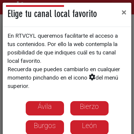
×
Elige tu canal local favorito
EDUCACIÓN
En RTVCYL queremos facilitarte el acceso a
¿Cómo se corrige la PAU?
tus contenidos. Por ello la web contempla la
posibilidad de que indiques cuál es tu canal
Te explicamos todos los entresijos del
local favorito.
examen de acceso a la universidad
Recuerda que puedes cambiarlo en cualquier
momento pinchando en el icono
del menú
superior.
Ávila
Bierzo
Burgos
León