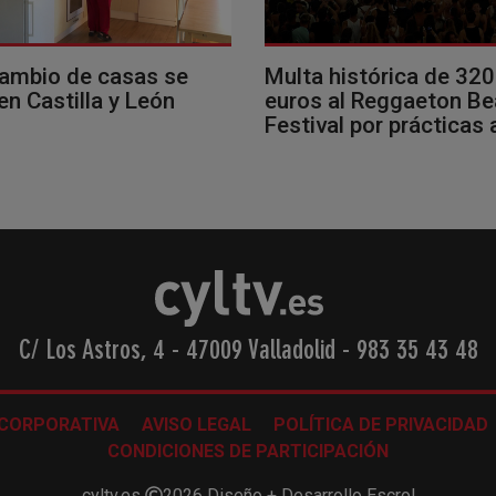
cambio de casas se
Multa histórica de 32
en Castilla y León
euros al Reggaeton B
Festival por prácticas
C/ Los Astros, 4 - 47009 Valladolid
-
983 35 43 48
 CORPORATIVA
AVISO LEGAL
POLÍTICA DE PRIVACIDAD
CONDICIONES DE PARTICIPACIÓN
cyltv.es
2026
Diseño + Desarrollo
Escrol