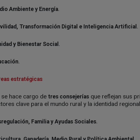
.
dio Ambiente y Energía
.
ilidad, Transformación Digital e Inteligencia Artificial
.
idad y Bienestar Social
.
ucación
reas estratégicas
 se hace cargo de
que reflejan sus pr
tres consejerías
ores clave para el mundo rural y la identidad regional
.
sregulación, Familia y Ayudas Sociales
.
icultura, Ganadería, Medio Rural y Política Ambiental