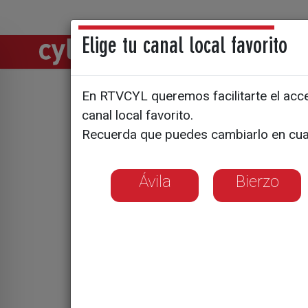
Elige tu canal local favorito
Directos
Notic
En RTVCYL queremos facilitarte el acces
PP y VOX 
canal local favorito.
Recuerda que puedes cambiarlo en cua
Junta de C
una nueva
Ávila
Bierzo
El nuevo Ejecutiv
del sector primar
Cortes