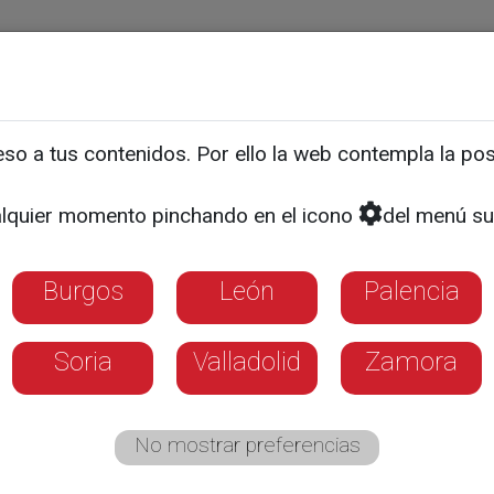
ias
Programas
Guía TV
La 8
El Tiempo
Corporativo
o a tus contenidos. Por ello la web contempla la posi
sellan el nuevo organigra
lquier momento pinchando en el icono
del menú su
astilla y León: 10 consej
 etapa
Burgos
León
Palencia
o centrará su acción en la rebaja de impuest
Soria
Valladolid
Zamora
io tras validar un pacto respaldado por el 
No mostrar preferencias