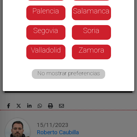
"interés general" para estabilizar la
convivencia
Palencia
Salamanca
Segovia
Soria
Valladolid
Zamora
No mostrar preferencias
15/11/2023
Roberto Caubilla