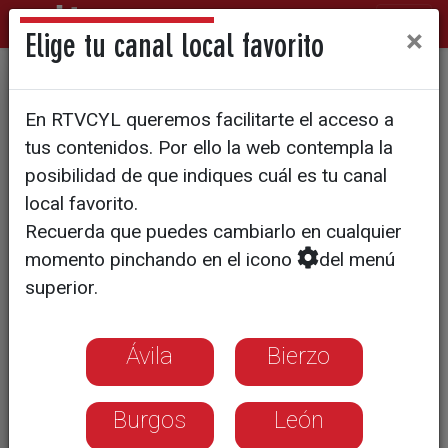
×
Elige tu canal local favorito
DEBATE DE INVESTIDURA
En RTVCYL queremos facilitarte el acceso a
Sánchez defiende "el interés
tus contenidos. Por ello la web contempla la
general" de la amnistía y se
posibilidad de que indiques cuál es tu canal
local favorito.
presenta como "el muro" que
Recuerda que puedes cambiarlo en cualquier
frena a las derechas
momento pinchando en el icono
del menú
superior.
En casi dos horas de discurso, el
candidato a la investidura ha sacado
Ávila
Bierzo
pecho de los avances, ha prometido
nuevas ayudas sociales y ha defendido
Burgos
León
abiertamente la amnistía como el