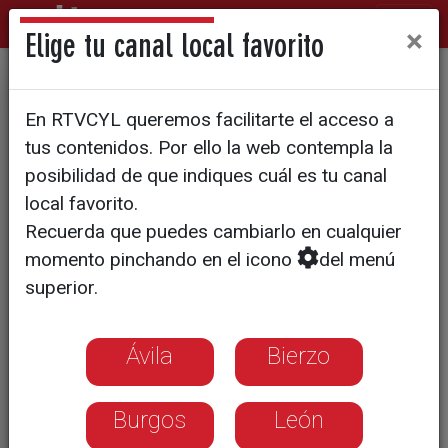
×
Elige tu canal local favorito
POLÍTICA
En RTVCYL queremos facilitarte el acceso a
Los círculos de Podemos
tus contenidos. Por ello la web contempla la
debaten en Zamora temas
posibilidad de que indiques cuál es tu canal
local favorito.
que serán la 'semilla' del
Recuerda que puedes cambiarlo en cualquier
programa autonómico
momento pinchando en el icono
del menú
superior.
Abogan por las comarcas frente al
centralismo de las diputación y por
Ávila
Bierzo
fomentar y rejuvenecer los municipios,
así como por la igualdad en el acceso a
Burgos
León
los servicios públicos.