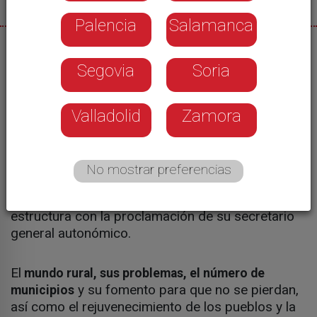
Palencia
Salamanca
13/12/2014
Segovia
Soria
Ical
Los
en municipios de
círculos de Podemos
Valladolid
Zamora
Castilla y León se reunieron este sábado en
Zamora para tomar contactos e intercambiar
ideas que
serán la "semilla" del programa electoral
que elaborará la formación para su presentación
No mostrar preferencias
a las elecciones autonómicas de mayo de 2015,
ya que el próximo 14 de febrero contará con
estructura con la proclamación de su secretario
general autonómico.
El
mundo rural, sus problemas, el número de
y su fomento para que no se pierdan,
municipios
así como el rejuvenecimiento de los pueblos y la