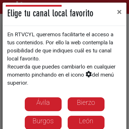
×
Elige tu canal local favorito
SOCIEDAD
En RTVCYL queremos facilitarte el acceso a
Igualdad sobre el papel, pero
tus contenidos. Por ello la web contempla la
no en la vida real
posibilidad de que indiques cuál es tu canal
local favorito.
Recuerda que puedes cambiarlo en cualquier
El gobierno regional trabaja en un
momento pinchando en el icono
del menú
anteproyecto de ley para implantar
superior.
medidas de conciliación y
racionalización de horarios
Ávila
Bierzo
Burgos
León