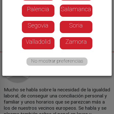
Palencia
Salamanca
Segovia
Soria
Valladolid
Zamora
No mostrar preferencias
04/12/2015
Estefanía Ureña
Mucho se habla sobre la necesidad de la igualdad
laboral, de conseguir una conciliación personal y
familiar y unos horarios que se parezcan más a
los de nuestros vecinos europeos. Se habla y se